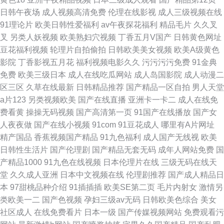
日韩午夜场
成人视频高清免费
伦理在线影视
成人三级视频在线
91理论片
欧美日韩性爱福利
av午夜探花福利
精品毛片
久久叉
叉
另类人妖视频
欧美熟妇穴视频
丁香五月V国产
日韩黄色网址
豆花福利视频
轮理片自拍偷拍
日韩欧美美女视频
欧美A级黄色
影院
丁香影视五月花
福利视频电影久久
污污污污免费
91金典
免费
欧美三级日本
成人在线吃瓜网站
成人岛国影院
成人动漫二
区三区
久草在线最新
日韩精品推荐
国产精品一区自拍
男人天堂
a片123
另类视频欧美
国产在线直播
亚洲卡一卡二
成人在线免
费看黄
操操无码视频
国产高清第一页
91国产在线播放
国产女
人夜夜做
国产在线小视频
91com
91豆花成人
哪里有A片网址
精产国品
香蕉视频国产精品
91九色福利
成人国产无线视
欧美
日韩性生活片
国产伦理剧
国产精品无套无码
成年人网站免费
国
产精品1000
91九色在线视频
日本伦理片在线
三级无码在线天
堂
久久成人亚洲
日本中文视频在线
伦理剧推荐
国产成人精品日
本
97甜桃品种介绍
91插插插
欧美SE第二页
毛片内射女
激情另
类欧美一二
国产色视频
孕妇三级av无码
日韩欧美色综合
美女
社区成人
在线免费看片
日本一级
国产传媒视频网站
免费观看污