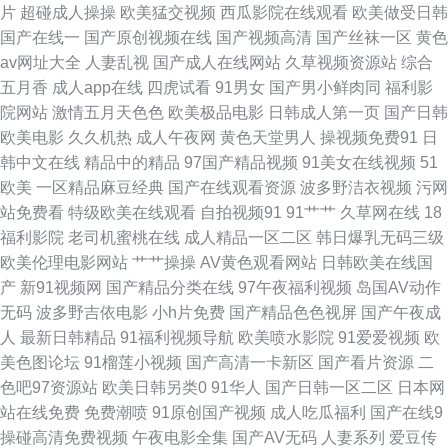
片
超碰成人操操
欧美猛交视频
西瓜影院在线观看
欧美做受日韩
射美女九色91 欧美黄一片 东京热AⅤ在线 欧美孕妇性爱 婷婷成人伊人网 91
国产在线一
国产原创视频在线
国产视频高清
国产丝袜一区
黄色
av网址大全
人妻乱视
国产成人在线网站
久草视频资源站
综合
美女自慰 欧美变态区 午夜超碰资源总站 aa操逼网 大香蕉AV在线 韩国伦理
五月香
成人app在线
四虎试看
91男女
国产男小鲜肉同
福利影
院网站
激情五月天色色
欧美极品电影
日韩成人第一页
国产日韩
丝袜 亚洲在线男人天堂 97影院亚洲 人妻少妇另类欧美 97色亚洲 日本理伦少
欧美电影
久久机热
成人午夜网
黄色天堂男人
操视频免费91
日
韩中文在线
精品中的精品
97国产精品视频
91美女在线视频
51
妇电影 www久草com 加勒比av123 欧美激情A图 日韩城人网站 97超碰人人
欧美
一区精品麻豆经典
国产在线观看资源
波多野洁衣视频
污网
站免费看
特级欧美在线观看
自拍视频91
91艹艹
久草网在线
18
干 激情五月综合网 日韩福利视频 最新3p国产 福利导航 日本美女操逼 亚洲
福利影院
老司机蜜桃在线
成人精品一区二区
韩日爆乳无码三级
欧美伦理电影网站
艹艹操操
AV黄色观看网站
日韩欧美在线国
欧美日韩色 在线老司机大香蕉 超碰欧美碰 日本福利导航 91青久久 国产AV
产
新91视频网
国产精品分类在线
97午夜福利视频
岛国AV动作
无码
波多野吉依电影
小h片免费
国产精品色色视屏
国产午夜成
线上 欧洲欧美精品 亚洲A网 超碰人人摸人人爱 婷婷爱香蕉 91色人妻 成人在
人
最新日韩精品
91福利视频导航
欧美喷水影院
91爱爱视频
欧
美色图论坛
91榴莲小视频
国产高清一卡新区
国产看片资源
二
线超碰 另类情趣网 日韩AV簧片 97人人操操人人 久久分区操 熟妇人妻一区
色吧97资源站
欧美日韩另类0
91华人
国产日韩一区二区
日本网
站在线免费
免费潮喷
91原创国产视频
成人吃瓜福利
国产在线9
二区 伊人成人网站 超碰人妻人射 韩国无码AV下载 欧洲Au麻豆 蜜桃av先锋
操碰高清免费视频
午夜电影全集
国产AV无码
人妻系列
爱豆传