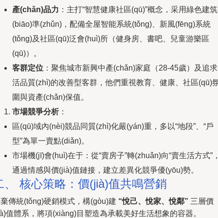
產(chǎn)品力
：主打“智慧健康社區(qū)”概念，采用綠色建
(biāo)準(zhǔn)，配備全屋智能系統(tǒng)、新風(fēng)系統
(tǒng)及社區(qū)泛會(huì)所（健身房、書吧、兒童游樂區
(qū)）。
客群定位
：聚焦城市新興中產(chǎn)家庭（28-45歲）及追
活品質(zhì)的改善型客群，他們重視教育、健康、社區(qū)
圍與資產(chǎn)保值。
市場競爭分析
：
區(qū)域內(nèi)競品同質(zhì)化嚴(yán)重，多以“地段”、“戶
型”為單一賣點(diǎn)。
市場機(jī)會(huì)在于：從“賣房子”轉(zhuǎn)向“賣生活方式”
通過情感與價(jià)值鏈接，建立差異化競爭優(yōu)勢。
二、 核心策略：價(jià)值共鳴營銷
棄傳統(tǒng)硬銷模式，構(gòu)建
“悅己、悅家、悅鄰”
三層價
jià)值體系，將項(xiàng)目塑造為承載美好生活想象的容器。