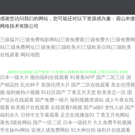
感谢您访问我们的网站，您可能还对以下资源感兴趣：眉山米缴
网络技术有限公司
三级猛片|三级免费电影网站|三级免费黄|三级免费片|三级免费网
站|三级免费网址|三级免黄|三级欧美片|三级欧美日韩|三级欧美
肏屄导航 国产自拍三级 超碰97ai操操 国产日韩中文字幕 www亚洲 超碰入口
在线观看
网站地图
福利AV在线电影 国产亚洲一A 欧美A∨视频 欧美A片视频 日韩无码专区 91桃
日本一级大片
微拍福利在线观看
91香蕉APP
国产二区三区
国
花福利 岛国肏逼在线 A片人妖 伦理资源站av 午夜激情福利社 91海角原创 五
产精品性
乱伦种子
美国伦理大片
国产二区在线观看
美女伦理视
频
福利偷拍小视频
91社区国产
丁香五月天堂
欧美变态一区
国
月天色社区 97三级片网 白虎黑丝91 久草在线资源网 男人社av 日本一级免
产综合在线观看
国产免费一级片
福利视频资源站
成人午夜在线
观看
欧美图片在线观看
在线观看h视频
国产a级0
变性人妖
国产
费影片 在线观看黄色电影 www热9 福利微拍陈可心 青青草福利导航 香蕉视
福利永久
日韩中文字幕观看
足交在线播放91
丁香五月色网站
黄色3级抢网站
国产一区二区
日本一级婬片
久久免费手机视频
频网 在线观看视频污 九一成人 日本男女肏屄视频 亚洲区bt国产 岛国网址 九
学生妹Av网站
亚洲人成免费网站
91大神自拍
福利片在线观看