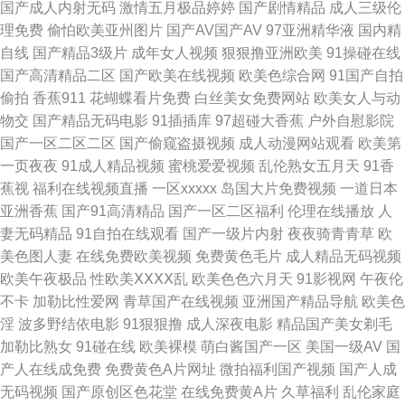
国产成人内射无码
激情五月极品婷婷
国产剧情精品
成人三级伦
一在线免费看 欧美色图综合网 污版视频 51视频网 99热资源站在线 黑丝91
理免费
偷怕欧美亚州图片
国产AV国产AV
97亚洲精华液
国内精
自线
国产精品3级片
成年女人视频
狠狠撸亚洲欧美
91操碰在线
视频 美女网站欧美色 99草视频在线 大香蕉狠狠的 欧美四级 日本电影一级黄
国产高清精品二区
国产欧美在线视频
欧美色综合网
91国产自拍
偷拍
香蕉911
花蝴蝶看片免费
白丝美女免费网站
欧美女人与动
日韩无码A片 亚洲偷牌自拍 91主播共享福利 大香蕉影占91 久草成人网 欧美
物交
国产精品无码电影
91插插库
97超碰大香蕉
户外自慰影院
国产一区二区二区
国产偷窥盗摄视频
成人动漫网站观看
欧美第
多人干群p 午夜性色福利社 91黑丝 91探花偷拍视频 亚洲春色小说网 91福利
一页夜夜
91成人精品视频
蜜桃爱爱视频
乱伦熟女五月天
91香
蕉视
福利在线视频直播
一区xxxxx
岛国大片免费视频
一道日本
专区 丁香六月操 人妻诱惑影院 avtt香蕉久久 含羞草影院成人 老湿机视频网
亚洲香蕉
国产91高清精品
国产一区二区福利
伦理在线播放
人
妻无码精品
91自拍在线观看
国产一级片内射
夜夜骑青青草
欧
站 婷婷超碰 在线天堂资源 超碰观看人妻 国产精品久久伊人 午夜剧场污 伊人
美色图人妻
在线免费欧美视频
免费黄色毛片
成人精品无码视频
欧美午夜极品
性欧美ⅩⅩⅩⅩ乱
欧美色色六月天
91影视网
午夜伦
网香蕉 国产超碰在线永久 伊人成人免费视频 91传媒网站 成人写真福利网 九
不卡
加勒比性爱网
青草国产在线视频
亚洲国产精品导航
欧美色
淫
波多野结依电影
91狠狠撸
成人深夜电影
精品国产美女剃毛
一麻豆TV 三级伦理特片 亚洲丝袜足交 A级论理片 国内性爱 久久香蕉色 91亚
加勒比熟女
91碰在线
欧美裸模
萌白酱国产一区
美国一级AV
国
产人在线成免费
免费黄色A片网址
微拍福利国产视频
国产人成
洲夜色看片 国产精品偷窥盗摄 欧美色图中文 亚洲无码夜间福利 变态另类av
无码视频
国产原创区色花堂
在线免费黄A片
久草福利
乱伦家庭