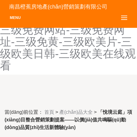
三级猛片-三级免费电影网
南昌橙蕉房地產(chǎn)營銷策劃有限公司
站-三级免费黄-三级免费片-
MENU
三级免费网站-三级免费网
址-三级免黄-三级欧美片-三
级欧美日韩-三级欧美在线观
看
當(dāng)前位置：
首頁
>
產(chǎn)品大全
>
「悅境云庭」項
(xiàng)目整合營銷策劃提案——以價(jià)值共鳴驅(qū)動
(dòng)品質(zhì)生活新體驗(yàn)