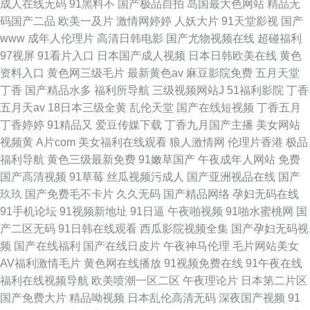
成人在线无码
91黑料不
国产极品自拍
岛国最大色网站
精品无
码国产二品
欧美一及片
激情网婷婷
人妖大片
91天堂影视
国产
www
成年人伦理片
高清日韩电影
国产尤物视频在线
超碰福利
97视屏
91看片入口
日本国产成人视频
日本日韩欧美在线
黄色
资料入口
黄色网三级毛片
最新黄色av
麻豆影院免费
五月天堂
丁香
国产精品水多
福利所导航
三级视频网站J
51福利影院
丁香
五月天av
18日本三级全黄
乱伦天堂
国产在线短视频
丁香五月
丁香婷婷
91精品又
爱豆传媒下载
丁香九月国产主播
美女网站
视频黄
A片com
美女福利在线观看
狼人激情网
伦理片香港
极品
福利导航
黄色三级最新免费
91嫩草国产
午夜成年人网站
免费
国产高清视频
91草莓
丝瓜视频污成人
国产亚洲视品在线
国产
玖玖
国产免费毛不卡片
久久无码
国产精品网络
孕妇无码在线
91手机论坛
91视频新地址
91日逼
午夜啪视频
91啪水蜜桃网
国
产二区无码
91日韩在线观看
西瓜影院视频全集
国产孕妇无码视
频
国产在线福利
国产在线日皮片
午夜神马伦理
毛片网站美女
AV福利激情毛片
黄色网在线播放
91视频免费在线
91午夜在线
福利在线视频导航
欧美喷潮一区二区
午夜理论片
日本第二片区
国产免费大片
精品呦视频
日本乱伦高清无码
深夜国产视频
91