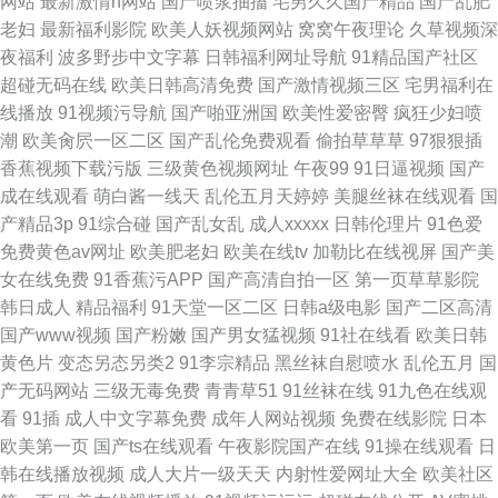
网站
最新激情h网站
国产喷浆抽搐
宅男久久国产精品
国产乱肥
老妇
最新福利影院
欧美人妖视频网站
窝窝午夜理论
久草视频深
夜福利
波多野步中文字幕
日韩福利网址导航
91精品国产社区
超碰无码在线
欧美日韩高清免费
国产激情视频三区
宅男福利在
线播放
91视频污导航
国产啪亚洲国
欧美性爱密臀
疯狂少妇喷
潮
欧美肏屄一区二区
国产乱伦免费观看
偷拍草草草
97狠狠插
香蕉视频下载污版
三级黄色视频网址
午夜99
91日逼视频
国产
成在线观看
萌白酱一线天
乱伦五月天婷婷
美腿丝袜在线观看
国
产精品3p
91综合碰
国产乱女乱
成人xxxxx
日韩伦理片
91色爱
免费黄色av网址
欧美肥老妇
欧美在线tv
加勒比在线视屏
国产美
女在线免费
91香蕉污APP
国产高清自拍一区
第一页草草影院
韩日成人
精品福利
91天堂一区二区
日韩a级电影
国产二区高清
国产www视频
国产粉嫩
国产男女猛视频
91社在线看
欧美日韩
黄色片
变态另态另类2
91李宗精品
黑丝袜自慰喷水
乱伦五月
国
产无码网站
三级无毒免费
青青草51
91丝袜在线
91九色在线观
看
91插
成人中文字幕免费
成年人网站视频
免费在线影院
日本
欧美第一页
国产ts在线观看
午夜影院国产在线
91操在线观看
日
韩在线播放视频
成人大片一级天天
内射性爱网址大全
欧美社区