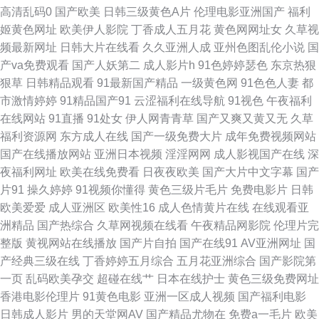
高清乱码0
国产欧美
日韩三级黄色A片
伦理电影亚洲国产
福利
精品 亚洲色图28 97人人爱 欧美精品另类 91爱爱视频 超碰人人在线观看 海
姬黄色网址
欧美伊人影院
丁香成人五月花
黄色网网址女
久草视
频最新网址
日韩大片在线看
久久亚洲人成
亚州色图乱伦小说
国
角久9高清精品 在线成人a片 先锋成人资源 免费撸激情影院 天堂av资源站 国
产va免费观看
国产人妖第二
成人影片h
91色婷婷瑟色
东京热狠
狠草
日韩精品观看
91最新国产精品
一级黄色网
91色色人妻
都
产自拍三级 久草成人网 天堂福利导航 AV午夜激情 麻豆爱豆果冻 豆花最新网
市激情婷婷
91精品国产91
云涩福利在线导航
91视色
午夜福利
在线网站
91直播
91处女
伊人网青青草
国产又爽又黄又无
久草
站 美女A片视频 超碰成人网 日日夜夜欢毛片 人妖A片区 a级影院私人 国产视
福利资源网
东方成人在线
国产一级免费大片
成年免费视频网站
国产在线播放网站
亚洲日本视频
淫淫网网
成人影视国产在线
深
频在线观看 欧美大肥婆p 深夜福利天堂 91超碰人人艹 波多野一本不卡 日韩
夜福利网址
欧美在线免费看
日夜夜欧美
国产大片中文字幕
国产
片91
操久婷婷
91视频你懂得
黄色三级片毛片
免费电影片
日韩
熟女资源网站 A级无毛 欧美综合性爱 91岛国大片 www国产www 玖玖热精品
欧美爱爱
成人亚洲区
欧美性16
成人色情黄片在线
在线观看亚
洲精品
国产热综合
久草网视频在线看
午夜精品网影院
伦理片完
6 色呦呦中文字幕 91免费视频黑丝 超碰在97人人操 欧美色图最新网址 91V
整版
黄视网站在线播放
国产片自拍
国产在线91
AV亚洲网址
国
产经典三级在线
丁香婷婷五月综合
五月花亚洲综合
国产影院第
观看视频 青娱乐91系列 91熟女免费视频 色图专区区 91在线欧 久久精品国
一页
乱码欧美孕交
超碰在线艹
日本在线护士
黄色三级免费网址
香港电影伦理片
91黄色电影
亚洲一区成人视频
国产福利电影
产精品 伊人影院9998 超碰超超超在线 人妖VK 91丝袜美女视频 红桃伦理影
日韩成人影片
男的天堂网AV
国产精品尤物在
免费a一毛片
欧美