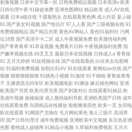
刺激视频
日本中文字幕一区
日韩免费精品视频
日本高清v
欧美
日韩伦理午夜
91碰超免费
亚洲色图网站
精品欧美
成人AV在线
观看
日本a级在线
干露脸熟女
在线观看黄色网
成人抖音
爰上碰
91
国产美女91视频
国产情侣片
97人人看
国产三级视频在线
91
免费视频精品
国产精品另类
黄色AV网站人
黄色91福利社
污网
址18禁
国产高清不卡二区
成人午夜视频免费
欧美激情福利网
国产青青青草
91草逼视频
免费看片日韩
午夜视频福利免费
国
产嫩草视频在线
69叉叉叉
最新日本在线视频
日韩成人a
青青操
91
五月天婷婷
91短视频在线
国产在线观看的
白丝美女自慰网
站
91福利免费视频
加勒比91AV
91在线观看
黄网站av在线
国产
视频
狠狠擼狠狠擼
91桃色小视频
91激情
91干啪啪
青青操青青
干
主播诱惑无码专区
欧美视频电影
91播放
麻豆桃色网站
亚洲
欧美国产另类
欧美伦理另类
国产刺激对白
在线观看91精品
欧
美成年视频
操碰操揉
成人微拍福利导航
亚洲欧美国产日韩
成年
在线观看免费
岛国精品在线播放
狠狠撸第四色
欧美一页
女同电
影在线观看
91网国产尤物在
毛片网站黄色
狼人三级片
高清男
同
国产日韩伦理淫
成年免费视频
亚洲欧美中文视频
东京热亚洲
色图
蜜桃成人超碰网
91精品小视频
久草福利免费视影
五月天