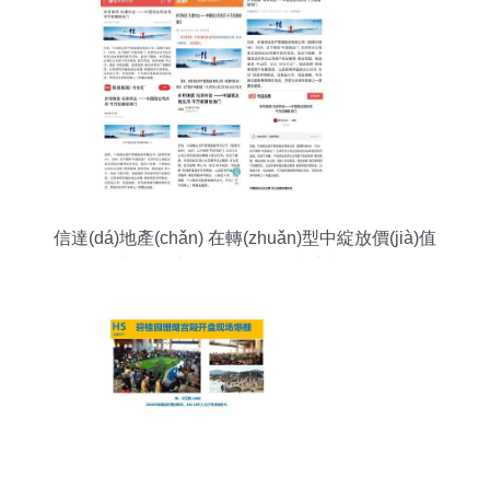
信達(dá)地產(chǎn) 在轉(zhuǎn)型中綻放價(jià)值
——中國信達(dá)27周年司慶地產(chǎn)篇