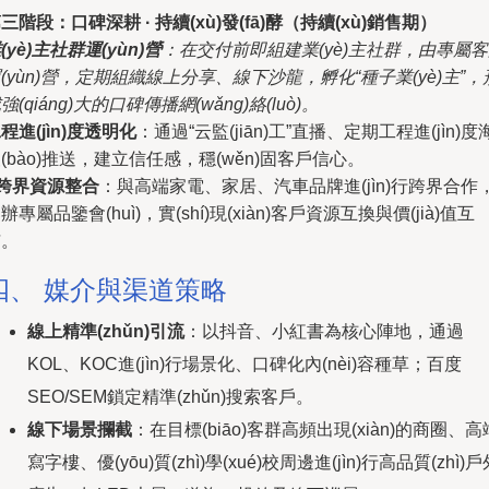
三階段：口碑深耕 · 持續(xù)發(fā)酵（持續(xù)銷售期）
(yè)主社群運(yùn)營
：在交付前即組建業(yè)主社群，由專屬
(yùn)營，定期組織線上分享、線下沙龍，孵化“種子業(yè)主”，
強(qiáng)大的口碑傳播網(wǎng)絡(luò)。
程進(jìn)度透明化
：通過“云監(jiān)工”直播、定期工程進(jìn)度
(bào)推送，建立信任感，穩(wěn)固客戶信心。
跨界資源整合
：與高端家電、家居、汽車品牌進(jìn)行跨界合作
辦專屬品鑒會(huì)，實(shí)現(xiàn)客戶資源互換與價(jià)值互
哺。
四、 媒介與渠道策略
線上精準(zhǔn)引流
：以抖音、小紅書為核心陣地，通過
KOL、KOC進(jìn)行場景化、口碑化內(nèi)容種草；百度
SEO/SEM鎖定精準(zhǔn)搜索客戶。
線下場景攔截
：在目標(biāo)客群高頻出現(xiàn)的商圈、高
寫字樓、優(yōu)質(zhì)學(xué)校周邊進(jìn)行高品質(zhì)戶