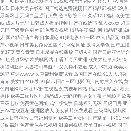
第一页
欧美在线视频播放
91视频污污污
超碰在线公开
AV蜜桃
吃瓜
日本欧美在线看
国产精选免费视频
国产精品91视频
69热
最新网址
无码白丝强行免费
激情影院日韩
久草123
福利欧美在
线
成人片无码
日韩成人极品视频
国产在线诱惑
乱人xxxxx
超黄
无码
三级黄色图片
91免费看视频
精品午夜福利网
精品亚洲成a
人
国产精品萌白酱
日本理论
91操电影
91一区
成人精品无
91国
产小视频
日韩美女免费直播
A片网站网址
激情文学色
国产主播
第37页
青久青青
日本精品在线播放
三级A片
国产日韩亚洲综合
91短视频网站
欧美骚网站
丁香五月天亚洲
欧美大粗吊人妖
深
夜福利亚洲
人兽福利导航
91叉叉操小骚逼
成人18视频
欧美大
鸡吧
草逼wwww
久草福利免费试看
岛国国产在线
91人人超碰
青青
美女白丝18禁
91肏比
国产三区电影
国产内射后入在线
黄
色网址网站网址
97超在线视
免费视频网站
精品欧美精品v
欧美
操碰
欧美二级片网址
精品成人无码视频
男女午夜福利影院
欧美
三级电影
免费黄色网址
成年版快手
日韩福利无码
四虎四房
亚
洲AV在线豆花
亚洲区成人
美女黄片免费观看
三级网站视频网
成人日韩精品
日韩福利专区
欧美二区女同
国产精品一区91
小x
导航福利
免费黄色在线视频
91原创视频
欧美日韩小视频
国产