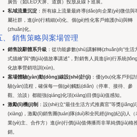
廣告（如LED大屏、道旗）投放及線下巡展。
私域流量沉淀
：所有線上流量最終導(dǎo)向企業(yè)微信與
屬社群，進(jìn)行精細(xì)化、個(gè)性化客戶維護(hù)與轉
(zhuǎn)化。
五、 銷售策略與案場管理
銷售說辭體系升級
：從功能參數(shù)講解轉(zhuǎn)向“生活
式描繪”與“價(jià)值故事講述”，對銷售人員進(jìn)行系統(tǒng
化故事營銷培訓(xùn)。
案場體驗(yàn)動(dòng)線設(shè)計(jì)
：優(yōu)化客戶到
驗(yàn)流程，確保每一個(gè)觸點(diǎn)（停車、接待、參
觀、洽談）都能強(qiáng)化項(xiàng)目價(jià)值感知。
激勵(lì)機(jī)制
：設(shè)立“最佳生活方式推薦官”等獎(jiǎng)
(xiàng)，激勵(lì)銷售團(tuán)隊(duì)和全民經(jīng)紀(jì)人
業(yè)主、合作方）進(jìn)行價(jià)值傳播而非單純價(jià)格
銷。