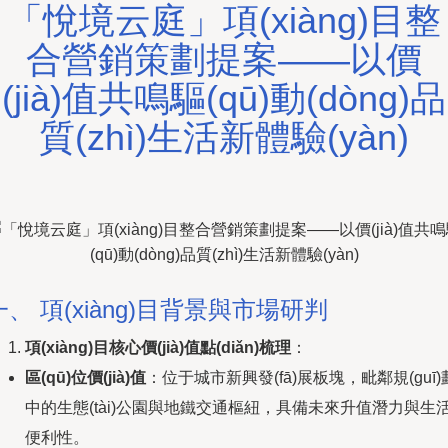
「悅境云庭」項(xiàng)目整
合營銷策劃提案——以價
(jià)值共鳴驅(qū)動(dòng)品
質(zhì)生活新體驗(yàn)
一、 項(xiàng)目背景與市場研判
項(xiàng)目核心價(jià)值點(diǎn)梳理
：
區(qū)位價(jià)值
：位于城市新興發(fā)展板塊，毗鄰規(guī)
中的生態(tài)公園與地鐵交通樞紐，具備未來升值潛力與生
便利性。