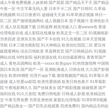
成人午夜免费视频
人妖射精
国产屁屁
国产精品天干天
国产精品
日本的A网站 一本到道 91同城在线观看 成人av伊人 美女天天干 日韩精品影
午夜一区
中文字幕无码人妻
日本不卡二区
国产日韩91
久草福
利视频网
91日日夜夜91
超碰碰天天操
91草草酒店视频
韩日一
视 亚洲丝袜色图 在线导航AV 瑟瑟视屏 97激情网站 国产精品黄 麻豆乱人伦
区二区
国产激情视频网站
成人视频日本
茄子视频污
亚洲色欲天
天
成人丝瓜视频下载
日韩逼网
精东传媒入口
黄wwww色
香港
91巨炮网站 成人午夜影院 男同看片 色色五月天社区 五月天午夜影院 五月亭
伦理电影在线
成人影院在线播放
欧美足交一区二区
91视频电影
另类四虎
亚洲东京热
国产不卡在线
91九色视频
日本天堂视频
久久 欧美性爰aa 白丝足交在线 狠狠鲁日韩在线 狠狠肏成人专区 人妻在线亚
导航
日本三级光棍影院
91大神精品
欧美怡红院院二区
爱豆传
媒观看网站
综合日韩欧美
草逼网首页
国产日韩精品91
91视频
洲精品 91视频在 成人又大又黄免费 韩国男女做爱 久久草国产精品 五月激情
网站在线
69性影院
福利资源在线
91自拍最新网址
青青草国产
成人
黄色岛国网站
欧美一xxxxx
欧美gayv
91色情激情网
中国韩
综合基地 日本操逼网 深夜免费网站 www俺去射 国产在线91 欧美穴穴 亚洲
国日本高清
国产国产一区
亚洲欧洲成人
日韩在线
久久国产影视
综合
欧美69潮喷
伦理片app下载
激情视频国产精品
91草莓久草
三级片网 97人人爱 福利姬AV在线 精品9热这里 午夜宅男影院 91在線免費看
超碰
成人性爱aa影院
欧美性爱插插
欧美日韩色黄片
91草莓影
院
午夜电影网久久
国产丝袜美女
国产精彩视频
操碰视屏
国产
片 岛国片在线播放 人人看人人摸 91c逼 男人天堂无码 影音先锋午夜福利 免
福利在线
91久久影院
免费日韩电影
日韩成人影视
欧美精品性
交
午夜宅男免费
另类亚洲色情
家庭乱伦理电影
91草B草B视频
费在线毛片 91啪啪 草逼国产 欧美成人免费 手机看片玖玖草 国产91福利 内
国产精品熟女一
国产巨乳在线观看
四虎免费91
国内精品无码短