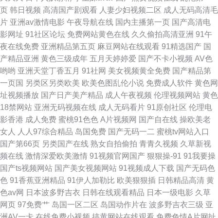
页
韩日视频
高清国产剧观看
人妻少妇视频二区
成人无码高清毛
片
亚洲av激情电影
午夜导航在线
国内主播第一页
国产高清电
影网址
91社区论坛
免费网站黄色在线
久久偷拍高清亚洲
91午
夜在线免费
亚洲精品第五页
麻豆网站在线观看
91精选国产
国
产精品亚洲
黄色三级成年
五月天婷婷爱
国产不卡小视频
AV色
哟哟
亚洲天堂丁香五月
91社网
美女视频黄全免费
国产精品第
一页国
另类区另类欧美
欧美色图乱伦小说
免费成人软件
黄色网
址视频播放
国产日产美产精品
成人午夜视频
伦理视频网站
黄色
18禁网站
亚洲无码视频在线
成人无码看片
91原创社区
伦理电
影香港
成人免费
蜜桃91色色
A片视频网
国产自在线
操欧美老
女人
人人97综合精品
岛国免费
国产无码一二
蜜桃tv网站入口
国产第66页
另类国产在线
熟女自拍偷拍
青青久视频
久草新视
频在线
激情深爱欧美激情
91视频官网国产
狠狠操-91
91我要操
国产ts视频网站
国产美女视频网站
91视频成人下载
国产无码色
色
91香蕉亚洲精品
91伊人加勒比
欧美狠狠插
日韩精品高清
黄
色av网
日本波多野吉衣
日韩在线观看精品
日本一级电影
久草
网页
97免费艹
岛国一区二区
岛国动作片在
波多野吉衣三级
亚
洲AV一卡
在线免费小视频
搞黄网站在线观看
免费色情A片网扯