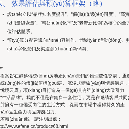
六、 效果評估與預(yù)算框架（略）
設(shè)立以“品牌知名度提升”、“價(jià)值認(rèn)同度”、“高
(zhì)量線索量”、“轉(zhuǎn)化率”及“老帶新比例”為核心的全
位評估體系。
預(yù)算分配建議向內(nèi)容制作、體驗(yàn)活動(dòng)、
(shù)字化營銷及渠道創(chuàng)新傾斜。
**
提案旨在超越傳統(tǒng)房地產(chǎn)營銷的物理屬性交易，通
統(tǒng)性的價(jià)值構(gòu)建、沉浸式體驗(yàn)與情感溝通
悅境云庭」項(xiàng)目打造為一個(gè)具有強(qiáng)大吸引力
的“生活品牌”。我們不僅是在銷售一套住宅，更是在邀請客戶共同
與并擁有一種備受向往的生活方式，從而在市場中獲得持久的產
chǎn)品生命力與品牌感召力。
若轉(zhuǎn)載，請注明出處：
tp://www.efane.cn/product/68.html