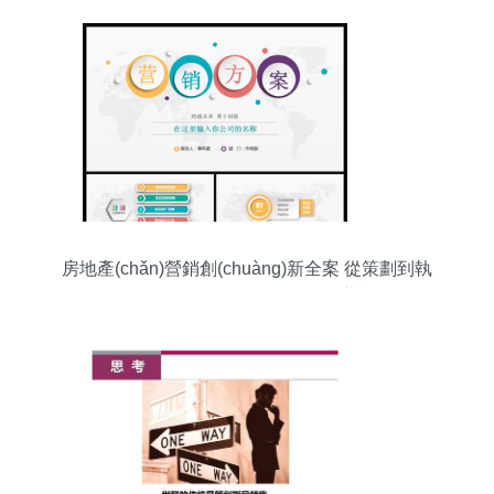
房地產(chǎn)營銷創(chuàng)新全案 從策劃到執
(zhí)行，引爆下一個(gè)銷售熱潮