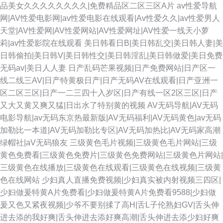
品美女久久久久久久久久|免费精品区二区三区A片
av性爱导航
网|AV性爱电影网|av性爱电影在线观看|Av性爱久久|av性爱男人
天堂|AV性爱网|AV性爱网站|AV性爱网址|AV性爱一线天小萝
莉|av性爱影院在线观看
美日韩看日B|美日韩乱交|美日韩人妻|美
日韩偷拍|美日韩V|美日韩性交|美日韩淫乱|美日韩做爱|美日免费
无码av|美日人人妻
日产乱码芒果视频|日产免费网站|日产区一
线二线三AV|日产特黄极日产|日产无码AV在线观看|日产亚洲一
区二区三区|日产一二三四十入岁区|日产有线一区2区三区|日产
又大又黄又爽又猛|日出水了特别黄的视频
AV无码导航|AV无码
电影导航|av无码东京热最新版|AV无码福利|AV无码黄色|av无码
加勒比一本道|AV无码加勒比专区|AV无码加热比|AV无码家高潮
绿帽社|aV无码狼友
三级黄色毛片视频|三级黄色毛片网站|三级
黄色免费看|三级黄色免费片|三级黄色免费网站|三级黄色片网站|
三级黄色在线播放|三级黄色在线观看|三级黄色在线视频|三级黄
色在线网站
少妇真人直播免费视频|少妇真实被内射视频三四区|
少妇做爰特黄A片免费看|少妇做爰特黄A片免费看9588|少妇做
爰又色又紧夜视频|少爷不要别揉了高H|舌L子伦熟妇GV|舌头伸
进去添的我好爽|舌头伸进去添好爽高潮|舌头伸进去添少妇好爽