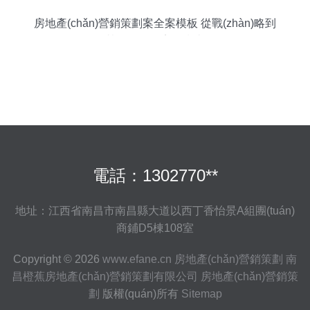
房地產(chǎn)營銷策劃案全案模板 從戰(zhàn)略到
執(zhí)行的完整指南
電話：1302770**
地址：江西省南昌市南昌縣大道以西丁香怡景A組團(tuán)
商鋪D5棟108室
Copyright © 2026
www.efane.cn
房地產(chǎn)營銷策劃
南
昌橙蕉房地產(chǎn)營銷策劃有限公司
房地產(chǎn)營銷策
劃
版權(quán)所有
Sitemap