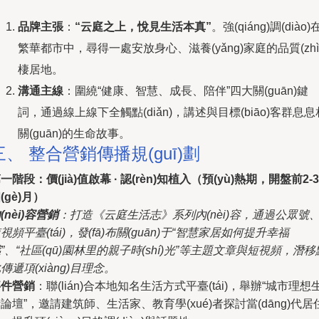
品牌主張
：
“云庭之上，悅見生活本真”
。強(qiáng)調(diào)
繁華都市中，尋得一處安放身心、滋養(yǎng)家庭的品質(zhì
棲居地。
溝通主線
：圍繞“健康、智慧、成長、陪伴”四大關(guān)鍵
詞，通過線上線下全觸點(diǎn)，講述與目標(biāo)客群息息
關(guān)的生命故事。
三、 整合營銷傳播規(guī)劃
一階段：價(jià)值啟幕 · 認(rèn)知植入（預(yù)熱期，開盤前2-3
(gè)月）
(nèi)容營銷
：打造《云庭生活志》系列內(nèi)容，通過公眾號
視頻平臺(tái)，發(fā)布關(guān)于“智慧家居如何提升幸福
”、“社區(qū)園林里的親子時(shí)光”等主題文章與短視頻，潛移
傳遞項(xiàng)目理念。
事件營銷
：聯(lián)合本地知名生活方式平臺(tái)，舉辦“城市理想
論壇”，邀請建筑師、生活家、教育學(xué)者探討當(dāng)代居