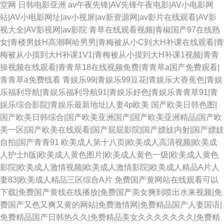
堂网
日韩电影亚洲
av午夜先锋|AV先锋午夜电影|AV小电影网
站|AV小电影网址|av小视屏|av新资源网|av影片在线观看|AV影
视大全|AV影视网|av影院
青草在线观看视频|青椒国产97在线熟
女|青楼男妓H高潮啊哈男男|青梅被从小C到大H补课在线观看|青
梅被从小摸到大H补课1V1|青梅被从小摸到大H补课1视频|青青
操视频在线观看|青青草18在线视频免费|青青草a国产免费观看|
青青草a免费线看
青娱乐99|青娱乐99豆花|青娱乐大香蕉色|青娱
乐福利导航|青娱乐福利导航91|青娱乐好色|青娱乐青青草91|青
娱乐综合影院|青娱乐最新地址|人妻4p欧美
国产欧美日韩色图|
国产欧美日韩综合|国产欧美亚洲国产|国产欧美亚洲精品|国产欧
美一区|国产欧美在线观看|国产屁屁影院|国产嫖妓内射|国产嫖妓
自拍|国产青青91
欧美成人第十八页|欧美成人高清视频|欧美成
人护士h版|欧美成人黄色图片|欧美成人黄色一级|欧美成人黄色
影院|欧美成人激情视频|欧美成人激情影院|欧美成人精品A片人
妻83|欧美成人精品三区综合A片
免费国产黄网站在线观看可以
下载|免费国产黄线在线播放|免费国产美女爽到喷出水来视频|免
费国产又色又爽又黄的网站|免费激情网|免费精品国产人妻国语|
免费精品国产日韩热久久|免费精品美女久久久久久久久|免费精