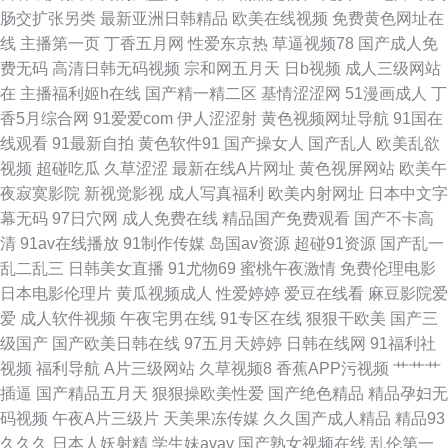
肠交扩张另类
最新亚洲日韩精品
欧美在线视频
免费黄色网址在
院 欧美资源av网 韩日怡红院 黄色电影导航 91每日更新 韩国AA片 日韩有码
线
主播第一页
丁香五月网
性爱东京热
草逼视频78
国产成人免
费无码
高清日韩无码视频
宗和网五月天
日b视频
成人三级网站
另类精品 91豆花视频网址 玖玖在线视频 超碰爱爱 欧美中字中文字幕 91豆花
在
主播福利姬h在线
国产精一精二区
基情涩涩网
51漫画成人
丁
香5月综合网
91爱爱com
伊人涩涩射
黄色视频网址导航
91国在
免费看片 成人网站入口 91小视频国产 五月花成人在线观 AV日韩另类TS 在
线观看
91最新自拍
黄色软件91
国产操女人
国产乱人
欧美乱欲
视频
超碰吃瓜
久草涩涩
最新在线A片网址
黄色视屏网站
欧美午
线看黄网址大全 白丝自慰潮睡91 欧美交配网 91精品123 黄色网址链接 人人
夜寂寞影院
新视觉影视
成人写真福利
欧美内射网址
日本中文字
幕无码
97日穴网
成人免费在线
精品国产免费观看
国产不卡高
插人人乐 精品第9页 深夜福利视频网站 俺去也最新 久久综合青青草
清
91av在线播放
91制作传媒
岛国av资源
超碰91资源
国产乱一
乱二乱三
日韩美女直播
91尤物69
蜜桃午夜激情
免费伦理电影
日本电影伦理片
黄瓜视频成人
性爱婷婷
爱豆在线看
麻豆影院爱
爱
成人软件视频
午夜宅男在线
91专区在线
狠狠干欧美
国产三
级国产
国产欧美日韩在线
97五月天婷婷
日韩在线网
91福利社
视频
福利导航
A片三级网站
久草视频8
香蕉APP污视频
艹艹艹
插逼
国产精品五月天
狠狠操欧美性爱
国产绝色精品
精品孕妇无
码视频
午夜A片三级片
天美果冻传媒
久久国产成人精品
精品93
久久久
日本人妖射精
学生妹avav
国产熟女视频在线
乱伦第一