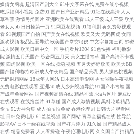
媒倩女幽魂
超清国产剧大全
91中文字幕在线
免费在线小视频
影院 草草www 男人的天堂网页 伪娘ts自慰 操逼导航 91美女艹逼网站 韩国
吃瓜福利小视频
免费91
国产日产亚洲精品
91社在线高清
人人
草香蕉
激情另类图片
亚洲欧美在线观看
成人三级成人三级
欧美
av自拍 免费熟女av 色综合蜜桃网 91网页版极品 国产传媒专区 91香蕉嫩草
老女人bb
日日操第一页
91网豆花视频
91福利剧场
免费影视观
看
91视频国产自拍
国产美女在线视频
欧美又大
无码四虎
女同
美女18网站 亚洲自伯 福利av成人导航 黄色三级片视频 无码不卡亚州 海角社
激吻视频
极品性爱导航
欧美国产拳交喷奶
中文字幕第三页
超碰
成人影视
欧美日韩中文一区
手机看片1204
91色快播
福利撸影
区肏屄视频 欧韩123区 日韩性爱导航 成人免费毛片网站 偷拍青青草 91自摸
院
激情五月天国产
综合网五月天
美女主播青草
国产高清不卡视
频
四虎影视
欧美一区在线
操碰视频
五月天婷婷欧美
欧美大BB
激情小色网 日韩色日逼网 五月天肏屄网 97超碰在线精品 精品导航 欧美另内
国产福利啪啪
欧洲成人午夜精品
国产精品美乳
男人操蜜桃视频
无码射精网站
18成年人网站
日本高清电影网
男女啪啪午夜视频
A∨ 色先锋AVAV 国产交配日韩 日韩中文三级 aaAV成人片 日日撸日日操 肏
免费电影在线观看
亚洲ab
成人少妇视频导航
91国产小青蛙
国
产成年免费网站
国产视频高清在线
精品香蕉
求a片网址
麻豆tv
91网 日韩毛片网址 人人摸人人操91 日韩伦理三区 浮力麻豆影院 欧美一页一
在线观看
在线撸丝片
91草碰
国产成人激情视频
黑料吃瓜精品
偷拍
91大神合集
成人拍拍拍免费
香港伦理剧
日韩大片观看网
区 91人人操人人妻 麻豆精品69 亚洲黄色黄色网址 97草逼视频 精品亚洲成
址
日韩免费电影
91羞羞视频
国产网站
青草全福视在线
性导航
影视AV
日本一级在线视频
国产好片浮力
91久操
国产精品成人
人传媒 日本无码三极 婷婷五月天成人网 成人永久免费 av久色 久草午夜免费
在线
精品免费看
人人看操碰
午夜伦理电影网
久久国自产拍精品