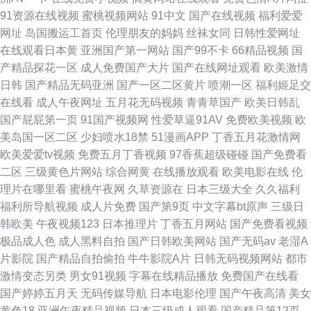
91资源在线视频
蜜桃视频网站
91中文
国产在线视频
福利爱爱
网址
岛国搬运工首页
伦理朋友的妈妈
丝袜女同
日韩性爱网址
在线观看日本黄
亚洲国产第一网站
国产99不卡
66精品视频
国
产精品探花一区
成人免费国产大片
国产在线网址观看
欧美激情
日韩
国产精品无码亚洲
国产一区二区黄片
喷潮一区
福利姬足交
在线看
成人午夜网址
五月花无码视频
青青草国产
欧美日韩乱
国产屁屁第一页
91国产视频网
性爱草逼91AV
免费欧美视频
欧
美岛国一区二区
少妇喷水18禁
51漫画APP
丁香五月花激情网
欧美爱爱tv视频
免费五月丁香视频
97香蕉超级碰碰
国产免费看
二区
三级黄色片网站
综合网黄
在线播放观看
欧美电影在线
伦
理片在哪里看
蜜桃午夜网
久草资源在
日本三级大全
久久福利
福利所导航视频
成人片免费
国产第9页
中文字幕bt原声
三级日
韩欧美
午夜视频123
日本推理片
丁香五月网站
国产免费看视频
极品成人色
成人黑料自拍
国产日韩欧美网站
国产无码av
老湿A
片影院
国产精品自拍偷拍
牛牛影院A片
日韩无码视频网站
都市
激情变态另类
男女91视频
字幕在线精品播放
免费国产在线看
国产婷婷五月天
无码传媒导航
日本电影伦理
国产午夜高清
美女
黄色18
亚洲午夜精品视频
日本三级成人观看
国产精品第12页